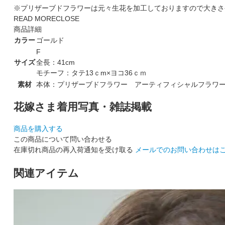
※プリザーブドフラワーは元々生花を加工しておりますので大きさ
READ MORE
CLOSE
商品詳細
カラー
ゴールド
F
サイズ
全長：41cm
モチーフ：タテ13ｃm×ヨコ36ｃｍ
素材
本体：プリザーブドフラワー アーティフィシャルフラワ
花嫁さま着用写真・雑誌掲載
商品を購入する
この商品について問い合わせる
在庫切れ商品の再入荷通知を受け取る
メールでのお問い合わせは
関連アイテム