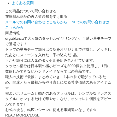
よくある質問
この商品について問い合わせる
在庫切れ商品の再入荷通知を受け取る
メールでのお問い合わせはこちらから
LINEでのお問い合わせは
こちらから
商品情報
orgablancaで大人気のタッセルイヤリングが、可愛い星モチーフ
で登場です！
トップの星モチーフ部分は金型をオリジナルで作成し、メッキし
たあとにストーンを入れた、手の込んだ1品。
下がり部分には人気のタッセルを組み合わせています。
タッセル部分は日本製の極小ビーズを5000個以上使用し、1日に
数個しかできないハンドメイドならではの商品です。
職人の技術で最後にまとめていき、1本の糸で繋がっているた
め、間違えたら最初からやり直しになる希少価値のあるアイテム
☆
程よいボリュームと動きのあるタッセルは、シンプルなドレスス
タイルにオンするだけで華やかになり、オシャレに個性をアピー
ルできます♪
お式の後も、幅広いシーンに使える事間違いなしです☆
READ MORE
CLOSE