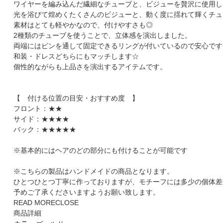
ワイヤーを編み込んだ繊細なチューブと、ビジューを贅沢に使用し
光を浴びて煌めくたくさんのビジューと、動く度に揺れて輝くチュ
素材はとても軽やかなので、付けやすさも◎
2種類のチューブを使うことで、立体感を演出しました。
両端にはピンを通して固定できるリングが付いているので安心です
和装・ドレスどちらにもマッチします☆
個性的ながらも上品さを演出するアイテムです。
【 付ける位置の目安・おすすめ度 】
フロント：★★
サイド：★★★★
バック：★★★★★
※基本的にはヘアのどの部分にも付けることが可能です
※こちらの製品はハンドメイドの商品となります。
ひとつひとつ丁寧に作っておりますが、モチーフには多少の個体差
予めご了承くださいますようお願い致します。
READ MORE
CLOSE
商品詳細