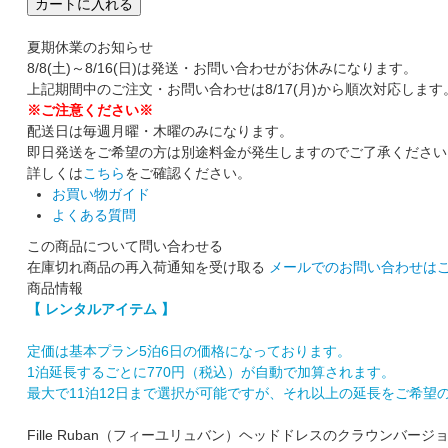
カートに入れる
夏期休業のお知らせ
8/8(土)～8/16(日)は発送・お問い合わせがお休みになります。
上記期間中のご注文・お問い合わせは8/17(月)から順次対応します
※ご注意ください※
配送日は毎週月曜・木曜のみになります。
即日発送をご希望の方は別途料金が発生しますのでご了承ください
詳しくは
こちら
をご確認ください。
お買い物ガイド
よくある質問
この商品について問い合わせる
在庫切れ商品の再入荷通知を受け取る
メールでのお問い合わせは
商品情報
【 レンタルアイテム 】
定価は基本プラン5泊6日の価格になっております。
1泊延長するごとに770円（税込）が自動で加算されます。
最大で11泊12日まで選択が可能ですが、それ以上の延長をご希望
Fille Ruban（フィーユリュバン）ヘッドドレスのクラウンバージ