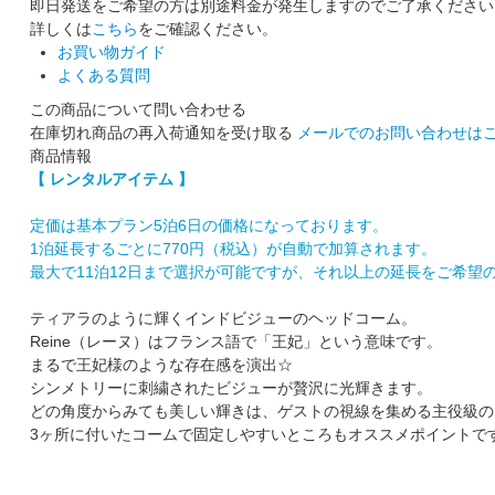
即日発送をご希望の方は別途料金が発生しますのでご了承ください
詳しくは
こちら
をご確認ください。
お買い物ガイド
よくある質問
この商品について問い合わせる
在庫切れ商品の再入荷通知を受け取る
メールでのお問い合わせは
商品情報
【 レンタルアイテム 】
定価は基本プラン5泊6日の価格になっております。
1泊延長するごとに770円（税込）が自動で加算されます。
最大で11泊12日まで選択が可能ですが、それ以上の延長をご希望
ティアラのように輝くインドビジューのヘッドコーム。
Reine（レーヌ）はフランス語で「王妃」という意味です。
まるで王妃様のような存在感を演出☆
シンメトリーに刺繍されたビジューが贅沢に光輝きます。
どの角度からみても美しい輝きは、ゲストの視線を集める主役級の
3ヶ所に付いたコームで固定しやすいところもオススメポイントで