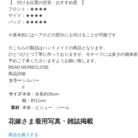
【 付ける位置の目安・おすすめ度 】
フロント：★★★★
サイド：★★★★
バック：★★★★★
※基本的にはヘアのどの部分にも付けることが可能です
※こちらの製品はハンドメイドの商品となります。
ひとつひとつ丁寧に作っておりますが、モチーフには多少の個体差
予めご了承くださいますようお願い致します。
READ MORE
CLOSE
商品詳細
カラー
シルバー
F
サイズ
本体：全長約36cm
幅：約11cm
素材
本体：ビジュー パール
花嫁さま着用写真・雑誌掲載
商品を購入する