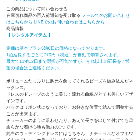
この商品について問い合わせる
在庫切れ商品の再入荷通知を受け取る
メールでのお問い合わせ
はこちらから
LINEでのお問い合わせはこちらから
商品情報
【 レンタルアイテム 】
定価は基本プラン5泊6日の価格になっております。
1泊延長するごとに770円（税込）が自動で加算されます。
最大で11泊12日まで選択が可能ですが、それ以上の延長をご希
望の場合はご連絡ください。
ボリュームたっぷりに胸元を飾ってくれるビーズを編み込んだネ
ックレス。
ドレスのドレープのように美しく流れる曲線がとても美しいデザ
インです。
バックはリボン状になっており、お好きな位置で結んで調整する
ことが出来ます。
チョーカーのように沿わせたり、あえて長さを出して付けても◎
柔らかな着け心地も魅力の1つです。
純白のウェディングドレスにはもちろん、ナチュラルなオフホワ
イトのドレス、カラードレスなど様々なスタイルにコーディネー