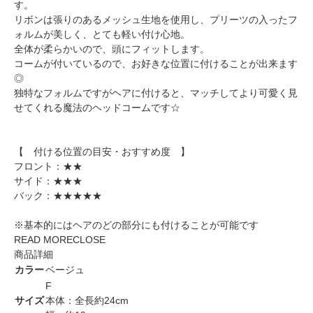
す。
リボンは張りのあるメッシュ生地を使用し、プリーツの入ったフ
ォルムが美しく、とても軽い付け心地。
全体が柔らかいので、頭にフィットします。
コームが付いているので、お好きな位置に付けることが出来ます
◎
独特なフォルムですがヘアに付けると、マッチしてより可愛く見
せてくれる魔法のヘッドコームです☆
【 付ける位置の目安・おすすめ度 】
フロント：★★
サイド：★★★
バック：★★★★★
※基本的にはヘアのどの部分にも付けることが可能です
READ MORE
CLOSE
商品詳細
カラー
ベージュ
F
サイズ
本体：全長約24cm