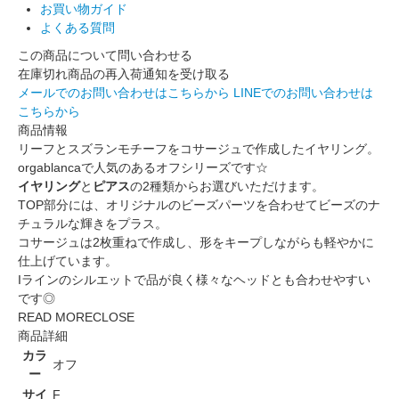
お買い物ガイド
よくある質問
この商品について問い合わせる
在庫切れ商品の再入荷通知を受け取る
メールでのお問い合わせはこちらから
LINEでのお問い合わせは
こちらから
商品情報
リーフとスズランモチーフをコサージュで作成したイヤリング。
orgablancaで人気のあるオフシリーズです☆
イヤリング
と
ピアス
の2種類からお選びいただけます。
TOP部分には、オリジナルのビーズパーツを合わせてビーズのナ
チュラルな輝きをプラス。
コサージュは2枚重ねで作成し、形をキープしながらも軽やかに
仕上げています。
Iラインのシルエットで品が良く様々なヘッドとも合わせやすい
です◎
READ MORE
CLOSE
商品詳細
カラ
オフ
ー
サイ
F