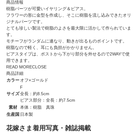
商品情報
樹脂パーツが可愛いイヤリング＆ピアス。
フラワーの形に金型を作成し、そこに樹脂を流し込みできたオリ
ジナルパーツです。
とても珍しい製法で樹脂のよさを最大限に活かして作られていま
す。
モチーフがランダムに連なり、動きが出るものポイントです。
樹脂なので軽く、耳にも負担がかかりません。
ピアスタイプは、ポストから下がり部分を外せるので2WAYで使
用できます。
READ MORE
CLOSE
商品詳細
カラー
オフ×ゴールド
F
サイズ
全長：約8.5cm
ピアス部分：全長：約7.5cm
素材
本体：樹脂 真珠
生産国
日本製
花嫁さま着用写真・雑誌掲載