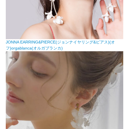
JONNA EARRING&PIERCE(ジョンナイヤリング&ピアス)(オ
フ)orgablanca(オルガブランカ)