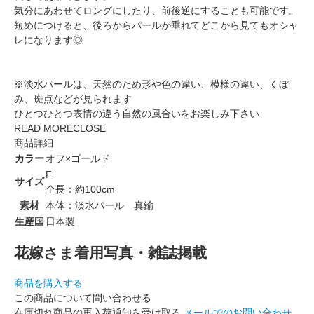
気分にあわせてロングにしたり、前後逆にすることも可能です。
短めにつけると、後ろからパールが垂れてどこから見てもオシャ
レになります◎
※淡水パールは、天然のため形や色の違い、模様の違い、くぼ
み、斑点などが見られます
ひとつひとつ表情の違う自然の風合いをお楽しみ下さい
READ MORE
CLOSE
商品詳細
カラー
オフ×ゴールド
F
サイズ
全長：約100cm
素材
本体：淡水パール 真鍮
生産国
日本製
花嫁さま着用写真・雑誌掲載
商品を購入する
この商品について問い合わせる
在庫切れ商品の再入荷通知を受け取る
メールでのお問い合わせ