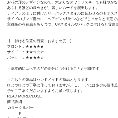
お花の形のデザインなので、大ぶりなスワロフスキーでも軽やかな
あふれるほどの煌めきが、麗しいムードを演出します。
ティアラのように付けたり、バックスタイルに合わせるのもオスス
サイドのリング部分に、ヘアピンやUピンなどでしっかりと固定で
主役級の存在感もありつつ、UPスタイルやバックに付けると雰囲
【 付ける位置の目安・おすすめ度 】
フロント：★★★★★
サイド ：★★☆☆☆
バック ：★★★★☆
※基本的にはヘアのどの部分にも付けることが可能です
※こちらの製品はハンドメイドの商品となります。
ひとつひとつ丁寧に作っておりますが、モチーフには多少の個体差
予めご了承くださいますようお願い致します。
READ MORE
CLOSE
商品詳細
カラー
シルバー
F