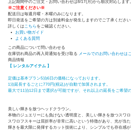
上記期間中のご注文・お問い合わせは8/17(月)から順次対応します
※ご注意ください※
配送日は毎週月曜・木曜のみになります。
即日発送をご希望の方は別途料金が発生しますのでご了承ください
詳しくは
こちら
をご確認ください。
お買い物ガイド
よくある質問
この商品について問い合わせる
在庫切れ商品の再入荷通知を受け取る
メールでのお問い合わせは
商品情報
【 レンタルアイテム 】
定価は基本プラン5泊6日の価格になっております。
1泊延長するごとに770円(税込)が自動で加算されます。
最大で11泊12日まで選択が可能ですが、それ以上の延長をご希望
美しい輝きを放つヘッドクラウン。
本物のジュエリーにも負けない透明度と、美しい輝きを放つスワロ
スワロフスキーは屈折率が非常に高いという特徴があり、光が当た
輝きを最大限に発揮するカット技術により、シンプルでも存在感が