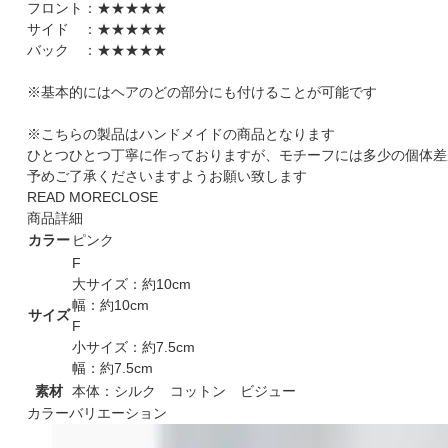
フロント：★★★★★
サイド ：★★★★★
バック ：★★★★★
※基本的にはヘアのどの部分にも付けることが可能です
※こちらの製品はハンドメイドの商品となります
ひとつひとつ丁寧に作っておりますが、モチーフには多少の個体差
予めご了承くださいますようお願い致します
READ MORE
CLOSE
商品詳細
カラー
ピンク
F
大サイズ：約10cm
幅：約10cm
サイズ
F
小サイズ：約7.5cm
幅：約7.5cm
素材
本体：シルク コットン ビジュー
カラーバリエーション