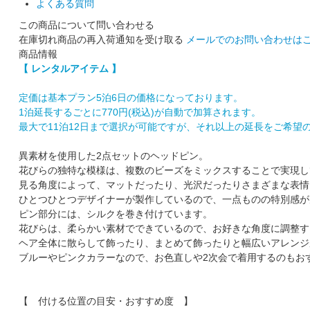
よくある質問
この商品について問い合わせる
在庫切れ商品の再入荷通知を受け取る
メールでのお問い合わせは
商品情報
【 レンタルアイテム 】
定価は基本プラン5泊6日の価格になっております。
1泊延長するごとに770円(税込)が自動で加算されます。
最大で11泊12日まで選択が可能ですが、それ以上の延長をご希望
異素材を使用した2点セットのヘッドピン。
花びらの独特な模様は、複数のビーズをミックスすることで実現し
見る角度によって、マットだったり、光沢だったりさまざまな表情
ひとつひとつデザイナーが製作しているので、一点ものの特別感が
ピン部分には、シルクを巻き付けています。
花びらは、柔らかい素材でできているので、お好きな角度に調整す
ヘア全体に散らして飾ったり、まとめて飾ったりと幅広いアレンジ
ブルーやピンクカラーなので、お色直しや2次会で着用するのもお
【 付ける位置の目安・おすすめ度 】