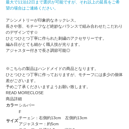
最大で11泊12日まで選択が可能ですが、それ以上の延長をご希
望の場合はご連絡ください。
アシンメトリーが印象的なネックレス。
長さや形、モチーフなど絶妙なバランスで組み合わせたこだわり
のデザインです☆
ひとつひとつ丁寧に作られた刺繍のアクセサリーです。
編み目がとても細かく職人技が光ります。
アジャスター付きで長さ調節可能◎
※こちらの製品はハンドメイドの商品となります。
ひとつひとつ丁寧に作っておりますが、モチーフには多少の個体
差がございます。
予めご了承くださいますようお願い致します。
READ MORE
CLOSE
商品詳細
カラー
シルバー
F
チーェン：右側約13cm 左側約13cm
サイズ
アジャスター：約5cm